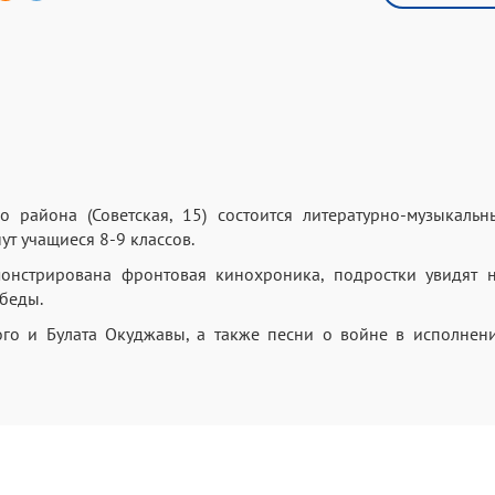
 района (Советская, 15) состоится литературно-музыкальн
ут учащиеся 8-9 классов.
онстрирована фронтовая кинохроника, подростки увидят н
беды.
ого и Булата Окуджавы, а также песни о войне в исполнен