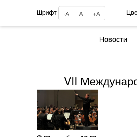
Шрифт
Цв
-А
А
+А
Новости
VII Междунар