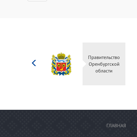
Министерство
культуры
Российской
федерации
ГЛАВНАЯ