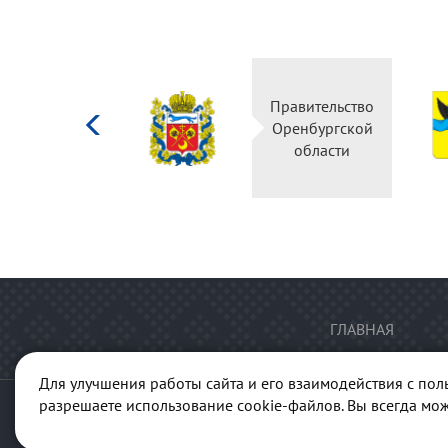
Министерство
Правительство
культуры
Оренбургской
Российской
области
федерации
ГЛАВНАЯ
Для улучшения работы сайта и его взаимодействия с пол
разрешаете использование cookie-файлов. Вы всегда мож
© 2013-2026 Портал "Куль
ГАУК "Ре