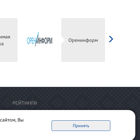
имая
Оренинформ
ка
РЕЙТИНГИ
сайтом, Вы
Принять
ервоисточник обязательна.
рта сайта