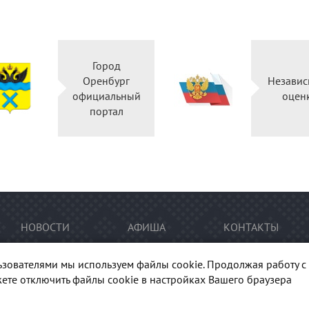
Город
Оренбург
Независ
официальный
оцен
портал
НОВОСТИ
АФИША
КОНТАКТЫ
ьзователями мы используем файлы cookie. Продолжая работу с 
ете отключить файлы cookie в настройках Вашего браузера
тура Оренбуржья". При перепечатке и цитировании
ссылка
на п
гиональный центр развития культуры Оренбургской области"
Ка