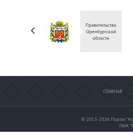
Министерство
Прав
культуры
Орен
Российской
о
федерации
ГЛАВНАЯ
© 2013-2026 Портал "Ку
ГАУК "