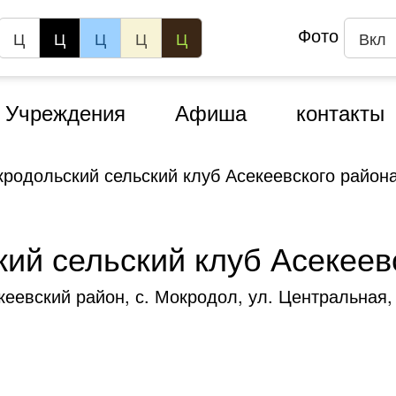
Фото
Ц
Ц
Ц
Ц
Ц
Вкл
Учреждения
Афиша
контакты
родольский сельский клуб Асекеевского район
ий сельский клуб Асекеев
кеевский район, с. Мокродол, ул. Центральная,