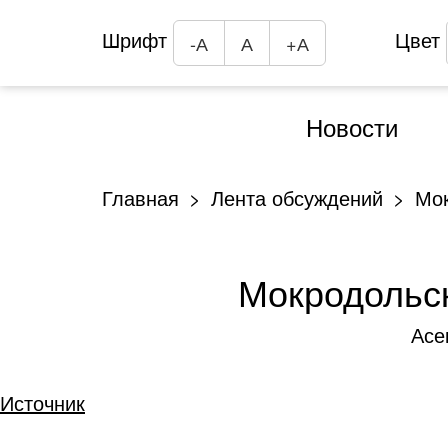
Шрифт
Цвет
-А
А
+А
Новости
Главная
Лента обсуждений
Мок
Мокродольск
Асе
Источник