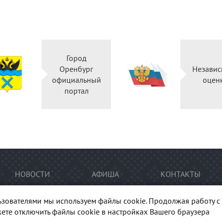
Город
Оренбург
Независ
официальный
оцен
портал
НОВОСТИ
АФИША
КОНТАКТЫ
ьзователями мы используем файлы cookie. Продолжая работу с 
ете отключить файлы cookie в настройках Вашего браузера
тура Оренбуржья". При перепечатке и цитировании
ссылка
на п