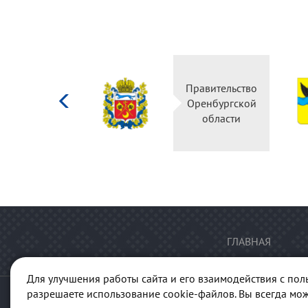
Министерство
Правительство
культуры
Оренбургской
Российской
области
федерации
ГЛАВНАЯ
Для улучшения работы сайта и его взаимодействия с пол
разрешаете использование cookie-файлов. Вы всегда мож
© 2013-2026 Портал "Куль