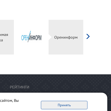
имая
Оренинформ
ка
РЕЙТИНГИ
сайтом, Вы
Принять
ервоисточник обязательна.