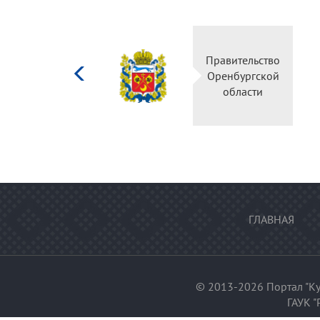
Министерство
Прави
культуры
Оренб
Российской
об
федерации
ГЛАВНАЯ
© 2013-2026 Портал "Ку
ГАУК "