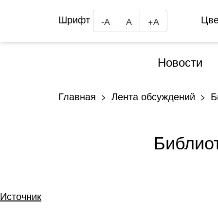
Шрифт
Цв
-А
А
+А
Новости
Главная
Лента обсуждений
Б
Библиот
Источник