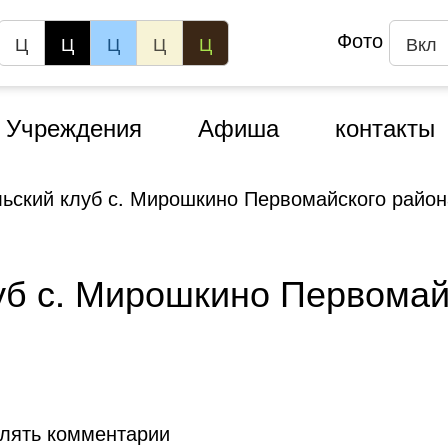
Фото
Ц
Ц
Ц
Ц
Ц
Вкл
Учреждения
Афиша
контакты
ьский клуб с. Мирошкино Первомайского район
уб с. Мирошкино Первомай
влять комментарии