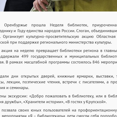
ренбуржье прошла Неделя библиотек, приуроченна
днику и Году единства народов России. Слоган, объединивши
. Организует культурно-просветительскую акцию Областная
пской при поддержке регионального министерства культуры.
 акция на неделю превращает библиотеки региона в главны
оддержали 499 государственных и муниципальных библиот
ая. В рамках масштабной программы состоялось 846 меропри
дали дни открытых дверей, книжные ярмарки, выставки, т
сы, лекции, поэтические чтения, встречи с писателями, а п
ния и семинары.
ны экскурсии: «Добро пожаловать в библиотеку, или в библ
я дружбы», «Хранители истории», «В гостях у Крупской».
я позвала своих юных пользователей на профориентационную
 мероприятии «Я – библиотекарь» дети смогли себя попробов