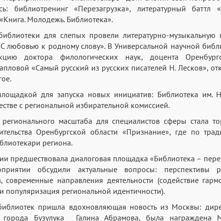
сь: библиотренинг «Перезагрузка», литературный баттл 
«Книга. Молодежь. Библиотека».
библиотеки для слепых провели литературно-музыкальную
 «С любовью к родному слову». В Универсальной научной библи
кцию доктора филологических наук, доцента Оренбургс
Жапловой «Самый русский из русских писателей Н. Лесков», от
гое.
площадкой для запуска новых инициатив: Библиотека им. Н
естве с региональной избирательной комиссией.
регионального масштаба для специалистов сферы стала т
ительства Оренбургской области «Признание», где по тра
блиотекари региона.
и предшествовала диалоговая площадка «Библиотека – перек
приятии обсудили актуальные вопросы: перспективы р
, современные направления деятельности (содействие гар
и популяризация региональной идентичности).
библиотек пришла вдохновляющая новость из Москвы: дире
 города Бузулука Галина Абрамова, была награждена М