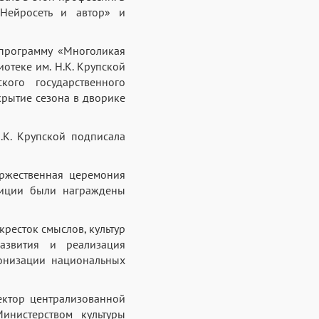
«Нейросеть и автор» и
 программу «Многоликая
отеке им. Н.К. Крупской
кого государственного
крытие сезона в дворике
.К. Крупской подписала
оржественная церемония
диции были награждены
ресток смыслов, культур
азвития и реализация
монизации национальных
ктор централизованной
инистерством культуры