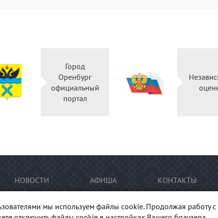
Город
Правительство
Оренбур
Оренбургской
официальн
области
портал
НОВОСТИ
АФИША
КОНТАКТЫ
ьзователями мы используем файлы cookie. Продолжая работу с 
ете отключить файлы cookie в настройках Вашего браузера