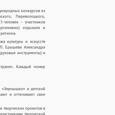
дународных конкурсов из
ского, Переволоцкого,
25 человек – участников
иргилижио) отдыхали и
региона.
жа культуры и искусств
.П. Ерышева Александра
духовые инструменты) и
стране». Каждый номер
а «Зернышко» и детской
хают и оттачивают свое
ли творческих проектов в
 участниками творческой