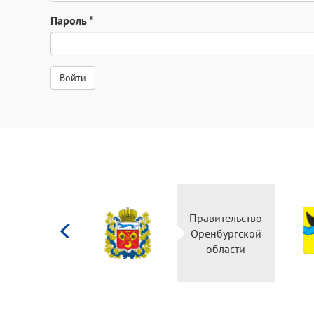
Пароль
*
Министерство
Правительство
культуры
Оренбургской
Российской
области
федерации