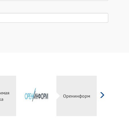
имая
Оренинформ
ка