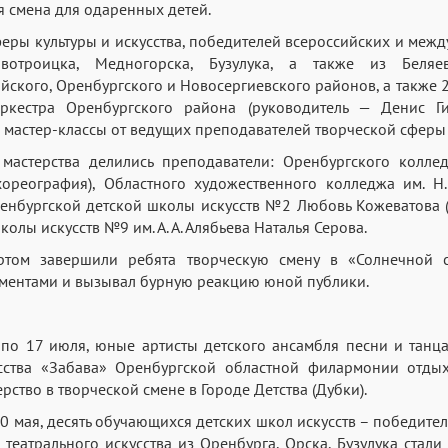
 смена для одаренных детей.
феры культуры и искусства, победителей всероссийских и меж
вотроицка, Медногорска, Бузулука, а также из Беляев
йского, Оренбургского и Новосергиевского районов, а также 
ркестра Оренбургского района (руководитель — Денис Г
мастер-классы от ведущих преподавателей творческой сферы 
 мастерства делились преподаватели: Оренбургского коллед
ореография), Областного художественного колледжа им. Н
енбургской детской школы искусств №2 Любовь Кожеватова (
олы искусств №9 им. А. А. Алябьева Наталья Серова.
том завершили ребята творческую смену в «Солнечной 
ментами и вызывал бурную реакцию юной публики.
 по 17 июля, юные артисты детского ансамбля песни и танц
сства «Забава» Оренбургской областной филармонии отды
ство в творческой смене в Городе Детства (Дубки).
10 мая, десять обучающихся детских школ искусств – победите
 театрального искусства из Оренбурга, Орска, Бузулука стали