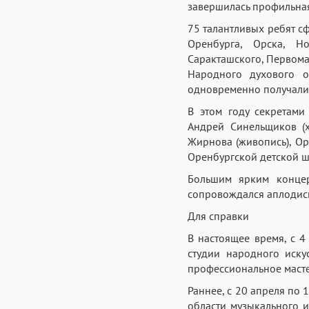
завершилась профильная
75 талантливых ребят с
Оренбурга, Орска, Но
Саракташского, Первома
Народного духового о
одновременно получали 
В этом году секретами
Андрей Синельщиков (х
Жирнова (живопись), Ор
Оренбургской детской шк
Большим ярким концер
сопровождался аплодис
Для справки
В настоящее время, с 4
студии народного иску
профессиональное мастер
Раннее, с 20 апреля по 
области музыкального и