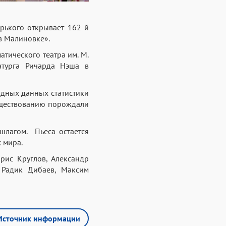
орького открывает 162-й
 в Малиновке».
атического театра им. М.
атурга Ричарда Нэша в
одных данных статистики
существованию порождали
шлагом. Пьеса остается
 мира.
рис Круглов, Александр
 Радик Дибаев, Максим
Источник информации