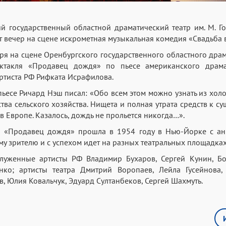
й государственный областной драматический театр им. М. Г
от вечер на сцене искрометная музыкальная комедия «Свадьба
бря на сцене Оренбургского государственного областного драм
ектакля «Продавец дождя» по пьесе американского драм
ртиста РФ Рифката Исрафилова.
пьесе Ричард Нэш писал: «Обо всем этом можно узнать из хол
тва сельского хозяйства. Нищета и полная утрата средств к 
 Европе. Казалось, дождь не прольется никогда…».
 «Продавец дождя» прошла в 1954 году в Нью-Йорке с ан
у зрителю и с успехом идет на разных театральных площадках
служенные артисты РФ Владимир Бухаров, Сергей Кунин, Бо
нко; артисты театра Дмитрий Воропаев, Лейла Гусейнова,
, Юлия Ковальчук, Эдуард Султанбеков, Сергей Шахмуть.