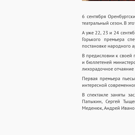
6 сентября Оренбургски
театральный сезон. В эт
А уже 22, 23 и 24 сентя
Горького премьера сп
постановке народного а
В предисловии к своей 
и бюллетеней министерс
лихорадочное отчаяние в
Первая премьера пьесы
интересной современном
В спектакле заняты за
Папыкин, Сергей Тыще
Меденюк, Андрей Иванов