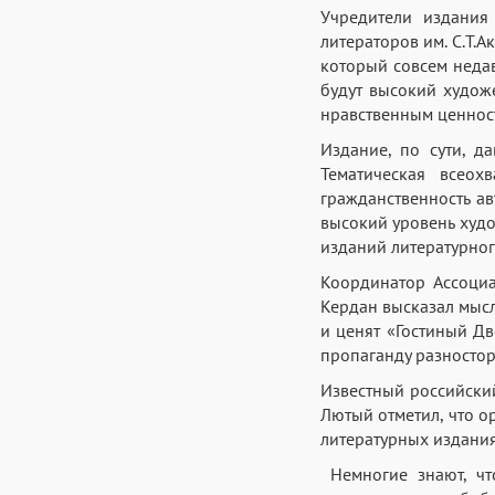
Учредители издания
литераторов им. С.Т.
который совсем неда
будут высокий художе
нравственным ценнос
Издание, по сути, д
Тематическая всеох
гражданственность а
высокий уровень худ
изданий литературног
Координатор Ассоциа
Кердан высказал мысль
и ценят «Гостиный Дв
пропаганду разностор
Известный российский
Лютый отметил, что о
литературных издания
Немногие знают, чт