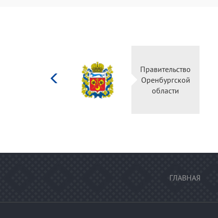
Министерство
Правительство
культуры
Оренбургской
Российской
области
федерации
ГЛАВНАЯ