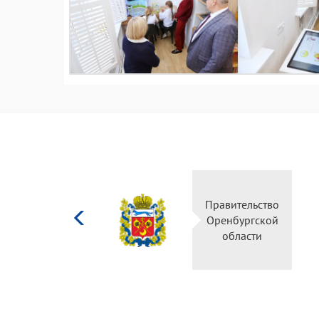
Министерство
Правительство
культуры
Оренбургской
Российской
области
федерации