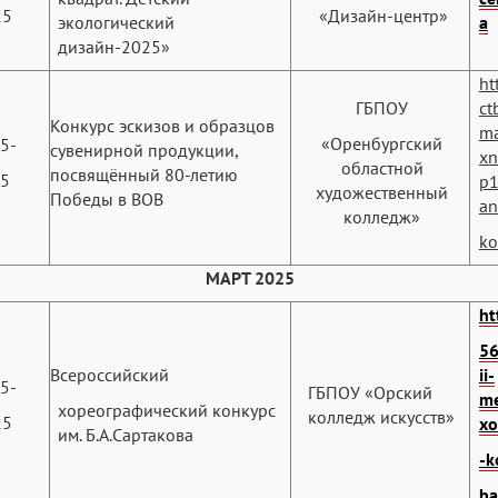
25
«Дизайн-центр»
экологический
a
дизайн-2025»
ht
ГБПОУ
ct
Конкурс эскизов и образцов
ma
«Оренбургский
5-
сувенирной продукции,
xn
областной
посвящённый 80-летию
25
p1
художественный
Победы в ВОВ
an
колледж»
ko
МАРТ 2025
ht
56
Всероссийский
ii-
5-
ГБПОУ «Орский
me
хореографический конкурс
колледж искусств»
25
xo
им. Б.А.Сартакова
-k
ba