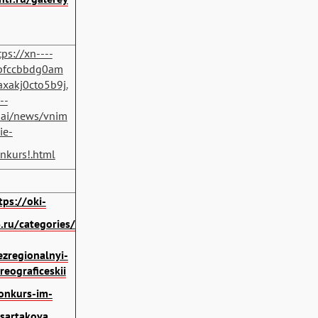
tps://xn----
bfccbbdg0am
xakj0cto5b9j.
--
ai/news/vnim
ie-
nkurs!.html
tps://oki-
.ru/categories/
zregionalnyi-
reograficeskii
onkurs-im-
sartakova