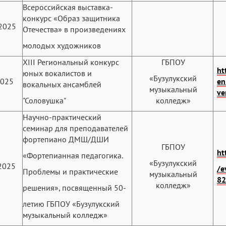
Всероссийская выставка-
конкурс «Образ защитника
2025
Отечества» в произведениях
молодых художников
XIII Региональный конкурс
ГБПОУ
ht
юных вокалистов и
«Бузулукский
2025
en
вокальных ансамблей
музыкальный
ve
"Соловушка"
колледж»
Научно-практический
семинар для преподавателей
фортепиано ДМШ/ДШИ
ГБПОУ
ht
«Фортепианная педагогика.
«Бузулукский
2025
/e
Проблемы и практические
музыкальный
8
колледж»
решения», посвященный 50-
летию ГБПОУ «Бузулукский
музыкальный колледж»