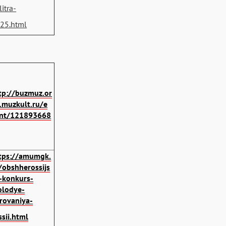
litra-
25.html
tp://buzmuz.or
.muzkult.ru/e
nt/121893668
tps://amumgk.
/obshherossijs
j-konkurs-
lodye-
rovaniya-
ssii.html