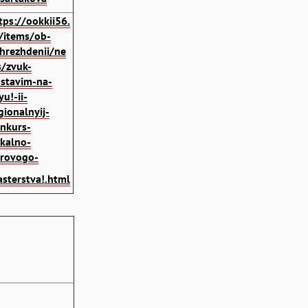
tps://ookkii56.
/items/ob-
hrezhdenii/ne
/zvuk-
stavim-na-
yu!-ii-
gionalnyij-
nkurs-
kalno-
rovogo-
sterstva!.html