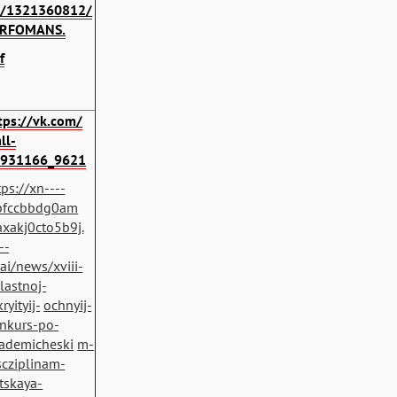
/1321360812/
ERFOMANS.
f
tps://vk.com/
ll-
931166_9621
tps://xn----
bfccbbdg0am
xakj0cto5b9j.
--
ai/news/xviii-
lastnoj-
ryityij-
ochnyij-
nkurs-po-
ademicheski
m-
scziplinam-
tskaya-