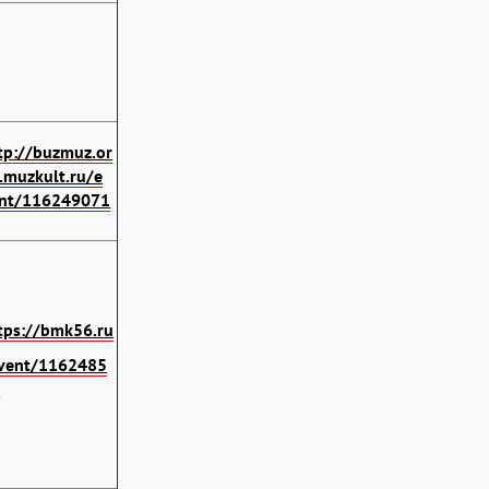
tp://buzmuz.or
.muzkult.ru/e
nt/116249071
tps://bmk56.ru
vent/1162485
2