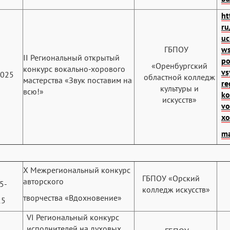
ht
ru
uc
ГБПОУ
ws
II Региональный открытый
po
«Оренбургский
конкурс вокально-хорового
vs
2025
областной колледж
мастерства «Звук поставим на
re
культуры и
всю!»
ko
искусств»
vo
xo
ma
X Межрегиональный конкурс
ГБПОУ «Орский
авторского
5-
колледж искусств»
творчества «Вдохновение»
25
VI Региональный конкурс
исполнителей на духовых