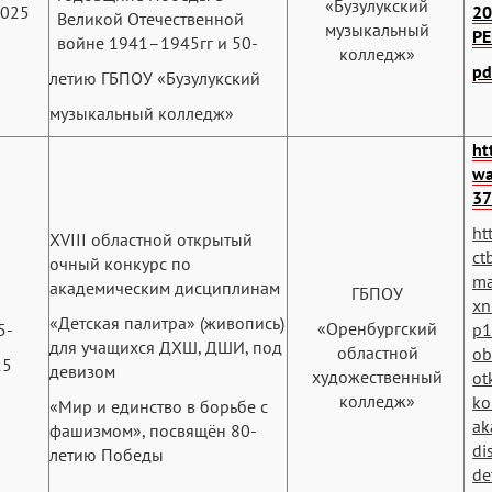
«Бузулукский
2025
20
Великой Отечественной
музыкальный
P
войне 1941–1945гг и 50-
колледж»
pd
летию ГБПОУ «Бузулукский
музыкальный колледж»
ht
wa
37
ht
XVIII областной открытый
ct
очный конкурс по
ma
академическим дисциплинам
ГБПОУ
xn
«Детская палитра» (живопись)
«Оренбургский
5-
p1
для учащихся ДХШ, ДШИ, под
областной
ob
25
девизом
художественный
otk
колледж»
ko
«Мир и единство в борьбе с
ak
фашизмом», посвящён 80-
di
летию Победы
de