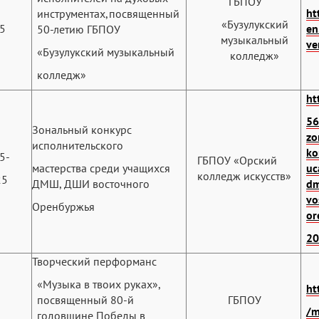
ГБПОУ
ht
инструментах,посвященный
«Бузулукский
25
en
50-летию ГБПОУ
музыкальный
ve
«Бузулукский музыкальный
колледж»
колледж»
ht
56
Зональный конкурс
zo
исполнительского
ko
5-
ГБПОУ «Орский
мастерства среди учащихся
uc
колледж искусств»
25
ДМШ, ДШИ восточного
dm
vo
Оренбуржья
or
2
Творческий перформанс
«Музыка в твоих руках»,
ht
посвященный 80-й
ГБПОУ
/m
годовщине Победы в