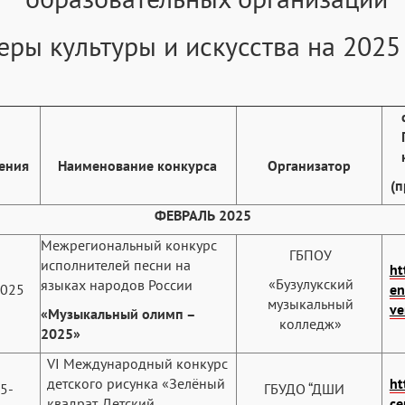
еры культуры и искусства на 2025
ения
Наименование конкурса
Организатор
(п
ФЕВРАЛЬ 2025
Межрегиональный конкурс
ГБПОУ
исполнителей песни на
ht
«Бузулукский
языках народов России
2025
en
музыкальный
ve
«Музыкальный олимп –
колледж»
2025»
VI Международный конкурс
детского рисунка «Зелёный
ht
5-
ГБУДО “ДШИ
квадрат. Детский
ce