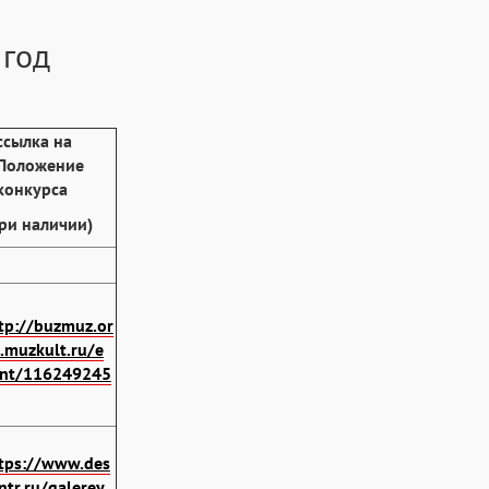
 год
ссылка на
Положение
конкурса
ри наличии)
tp://buzmuz.or
.muzkult.ru/e
nt/116249245
tps://www.des
ntr.ru/galerey