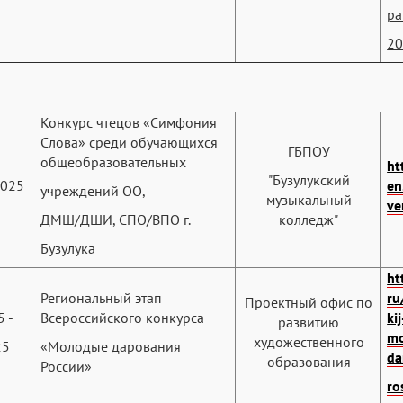
pa
20
Конкурс чтецов «Симфония
Слова» среди обучающихся
ГБПОУ
общеобразовательных
ht
"Бузулукский
2025
en
учреждений ОО,
музыкальный
ve
ДМШ/ДШИ, СПО/ВПО г.
колледж"
Бузулука
ht
Региональный этап
ru
Проектный офис по
5 -
Всероссийского конкурса
ki
развитию
mo
художественного
25
«Молодые дарования
da
образования
России»
ro