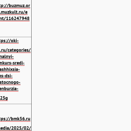
tp://buzmuz.or
.muzkult.ru/e
nt/116247948
tps://oki-
.ru/categories/
nalnyi-
nkurs-sredi-
ashhixsia-
s-dsi-
stocnogo-
enburzia-
025g
tps://bmk56.ru
edia/2025/02/