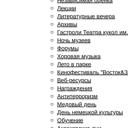
Лекции
Литературные вечера
Архивы
Гастроли Театра кукол им
Ночь музеев
Форумы
Хоровая музыка
Лето в парке
Кинофестиваль "Восток&З
Веб-ресурсы
Награждения
Антитерроризм
Медовый день
День немецкой культуры
Обучение
Аксаковские дни