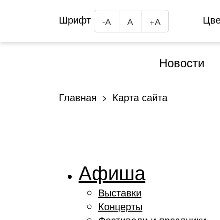
Шрифт
Цв
-А
А
+А
Новости
Главная
Карта сайта
Афиша
Выставки
Концерты
Фестивали и праздники