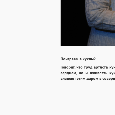
Поиграем в куклы?
Говорят, что труд артиста к
сердцем, но и оживлять ку
владеют этим даром в совер
Знакомьтесь: примы Оренбур
Деденева и Наталья Акимова.
У каждой своя история, сво
отмеченный губернаторской 
Любовь Милохина: «Мы с кук