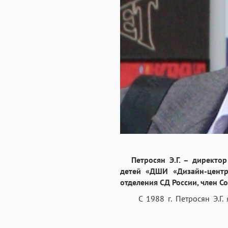
Петросян Э.Г. – директо
детей «ДШИ «Дизайн-центр»
отделения СД России, член С
С 1988 г. Петросян Э.Г. я
Туркменской ССР (г. Ашхабад)
внедрять систему непреры