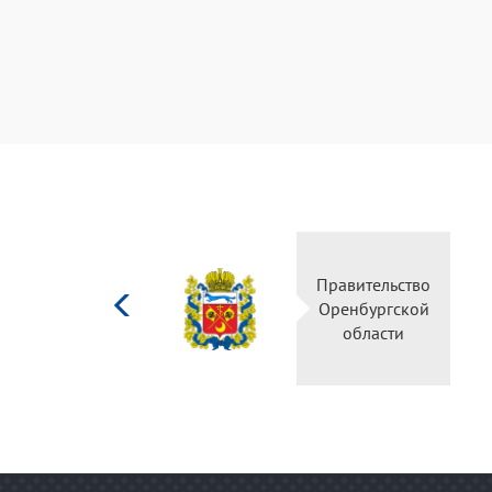
администрацией был приглаш
искусству Оренбургской обла
Петросян Э.Г. имеет наград
– Почетная грамота департаме
– Благодарность Министерств
Премия департамента по культ
– Благодарность департамента
– Благодарность губернатора 
Министерство
– Благодарность директора де
Правительство
культуры
и за активную работу по по
Оренбургской
Российской
при Министерстве культуры Р
области
федерации
Эдуард Георгиевич Петрося
вопроса предпрофессиональ
художественного образования
реализация уникальных обра
создаются новые эксперимен