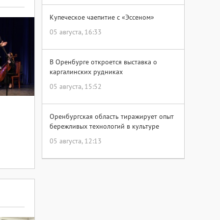
Купеческое чаепитие с «Эссеном»
05 августа, 16:33
В Оренбурге откроется выставка о
каргалинских рудниках
05 августа, 15:52
Оренбургская область тиражирует опыт
бережливых технологий в культуре
разии»
05 августа, 12:13
ов