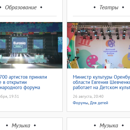
Образование
Театры
700 артистов приняли
Министр культуры Оренбу
е в открытии
области Евгения Шевченк
народного форума
работает на Детском куль
ия Global»
форуме
ября, 19:31
26 августа, 20:40
,
Форумы
Для детей
Музыка
Музыка