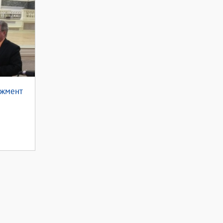
джмент