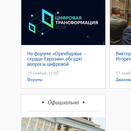
На форуме «Оренбуржье –
Виктор
сердце Евразии» обсудят
Игоре
вопросы цифровой
трансформации в культуре
29 ноября, 12:00
17 нояб
Форумы
Джазова
Официально