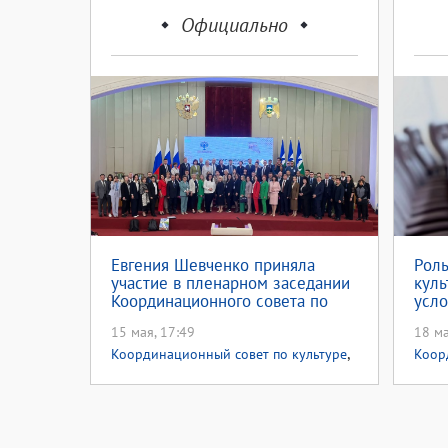
Официально
Евгения Шевченко приняла
Роль
участие в пленарном заседании
кул
Координационного совета по
усло
культуре при Министерстве
Коо
15 мая, 17:49
18 ма
культуры РФ
мини
,
Координационный совет по культуре
Коор
Национальный проект культура
Неде