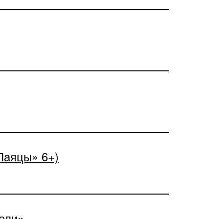
«Паяцы» 6+)
ели»