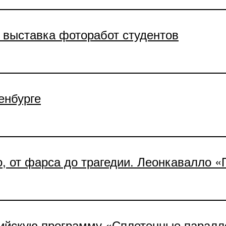
 выставка фоторабот студентов
енбурге
о, от фарса до трагедии. Леонкавалло 
сийскую программу «Сплетенные паралл