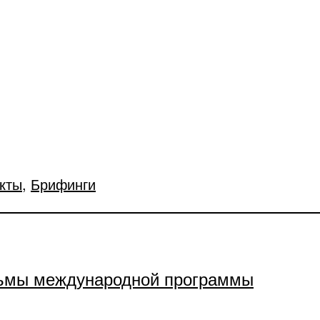
кты
,
Брифинги
ьмы международной программы