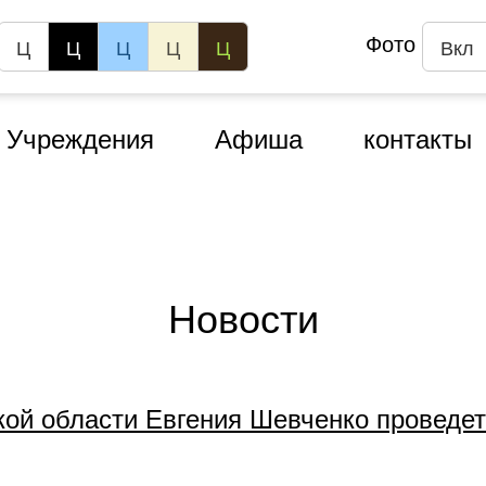
Фото
Ц
Ц
Ц
Ц
Ц
Вкл
Учреждения
Афиша
контакты
Новости
кой области Евгения Шевченко проведе