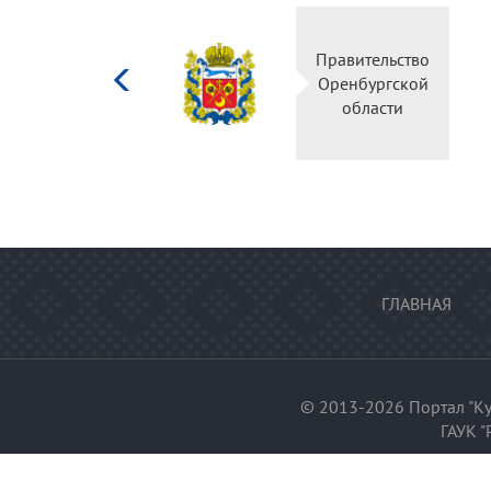
Министерство
Прав
культуры
Орен
Российской
о
федерации
ГЛАВНАЯ
© 2013-2026 Портал "Ку
ГАУК "