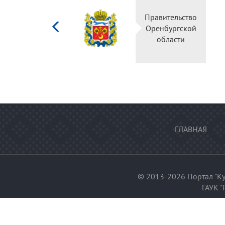
Министерство
Правительс
культуры
Оренбургск
Российской
области
федерации
ГЛАВНАЯ
© 2013-2026 Портал "Ку
ГАУК "