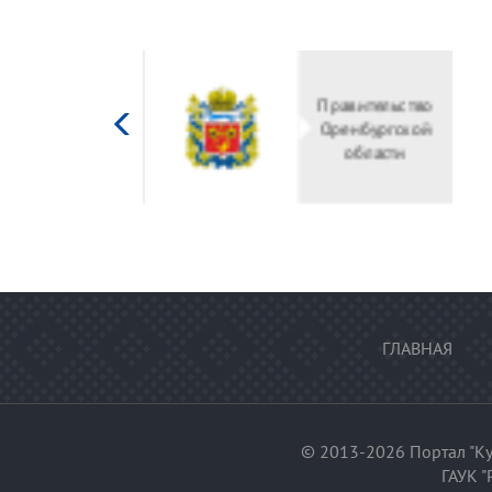
Министерство
Правительство
культуры
Оренбургской
Российской
области
федерации
ГЛАВНАЯ
© 2013-2026 Портал "Ку
ГАУК "