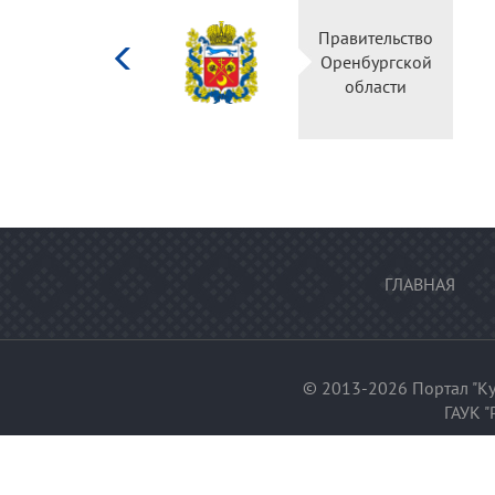
Министерство
Правител
культуры
Оренбур
Российской
облас
федерации
ГЛАВНАЯ
© 2013-2026 Портал "Ку
ГАУК "