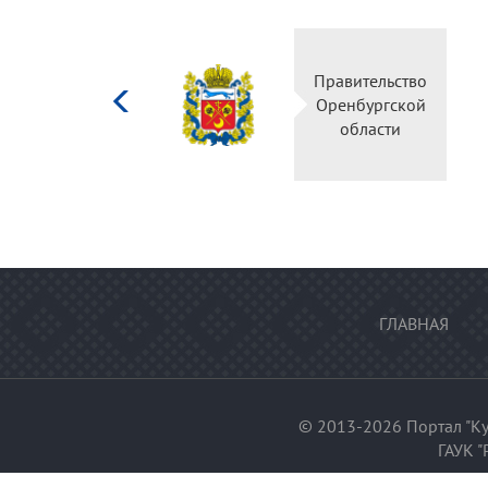
Министерство
Правитель
культуры
Оренбургс
Российской
област
федерации
ГЛАВНАЯ
© 2013-2026 Портал "Ку
ГАУК "