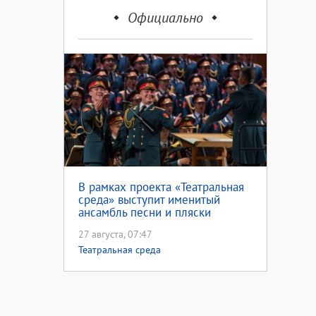
Официально
В рамках проекта «Театральная
среда» выступит именитый
ансамбль песни и пляски
Российской армии имени А. В.
27 августа, 07:47
Александрова
Театральная среда