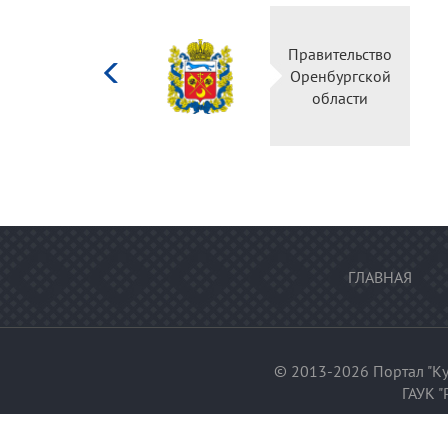
Министерство
Правительс
культуры
Оренбургск
Российской
области
федерации
ГЛАВНАЯ
© 2013-2026 Портал "Ку
ГАУК "