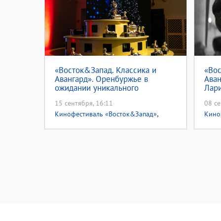
«Восток&Запад. Классика и
«Вос
Авангард». Оренбуржье в
Аван
ожидании уникального
Лари
культурного события (12+)
15 сентября, 16:11
08 се
,
Кинофестиваль «Восток&Запад»
Кино
Кинофестиваль 2025