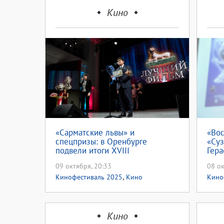
Кино
«Сарматские львы» и
«Вос
спецпризы: в Оренбурге
«Суз
подвели итоги XVIII
Гера
Международного
встр
09 октября, 20:33
08 ок
кинофестиваля«Восток&Запад.
,
Классика и Авангард»
Кинофестиваль 2025
Кино
Кино
Кино