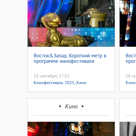
Восток&Запад. Короткий метр в
Вост
программе кинофестиваля
прог
23 сентября, 17:22
18 се
,
Кинофестиваль 2025
Кино
Кино
«Вос
Кино