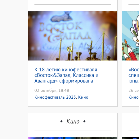
К 18-летию кинофестиваля
«Во
«Восток&Запад. Классика и
спе
Авангард» сформирована
юны
программа «И снова о
02 октября, 18:48
26 се
любви…»(18+)
,
Кинофестиваль 2025
Кино
Кино
Кино