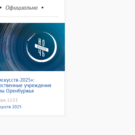
Официально
искусств-2025»:
рственные учреждения
ры Оренбуржья
овили для оренбуржцев
бря, 12:53
е 200 мероприятий
кусств 2025