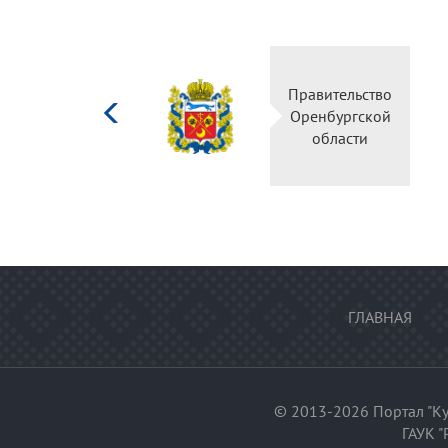
Министерство
Правител
культуры
Оренбур
Российской
облас
федерации
ГЛАВНАЯ
© 2013-2026 Портал "Ку
ГАУК "