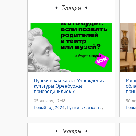
Театры
Пушкинская карта. Учреждения
Мини
культуры Оренбуржья
обла
присоединились к
прин
всероссийской акции «Веди
жел
05 января, 17:48
30 де
родителей в музей, театр или на
,
,
концерт»
Новый год 2026
Пушкинская карта
Новы
Акции
Театры