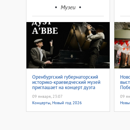
Музеи
Оренбургский губернаторский
Ново
историко-краеведческий музей
выст
приглашает на концерт дуэта
Побе
A’BBE (12+)
09 января, 23:07
09 ян
,
Концерты
Новый год 2026
Новы