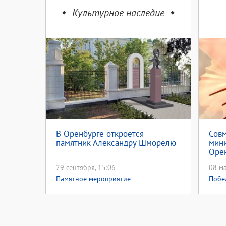
Культурное наследие
В Оренбурге откроется
Сов
памятник Александру Шморелю
мини
Орен
Инф
29 сентября, 15:06
08 ма
«Ор
Памятное мероприятие
Побе
меро