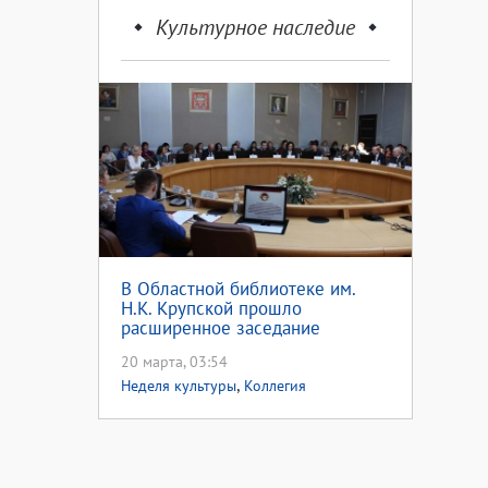
Культурное наследие
В Областной библиотеке им.
Н.К. Крупской прошло
расширенное заседание
коллегии комитета по делам
20 марта, 03:54
архивов Оренбургской области
,
Неделя культуры
Коллегия