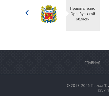
Министерство
Правительс
культуры
Оренбургск
Российской
области
федерации
ГЛАВНАЯ
© 2013-2026 Портал "Ку
ГАУК "