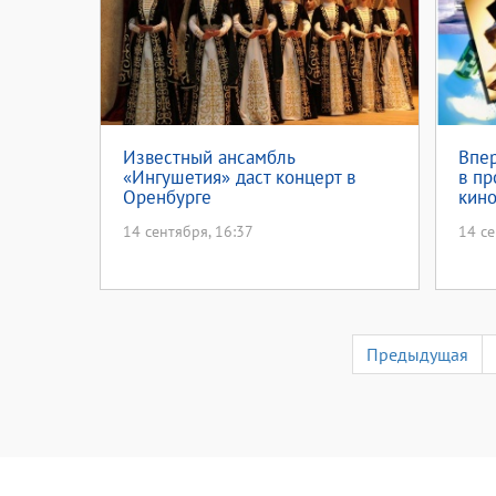
Известный ансамбль
Впе
«Ингушетия» даст концерт в
в п
Оренбурге
кин
14 сентября, 16:37
14 се
Предыдущая