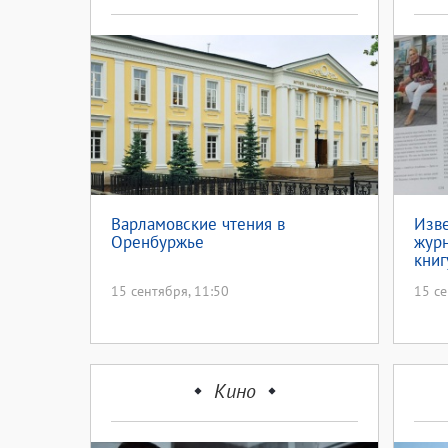
Варламовские чтения в
Изв
Оренбуржье
журн
книг
15 сентября, 11:50
15 се
Кино