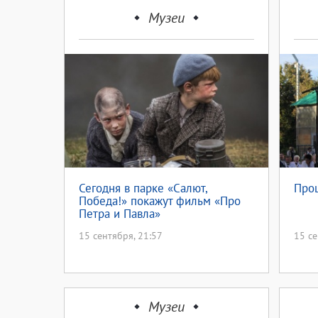
Музеи
Сегодня в парке «Салют,
Прощ
Победа!» покажут фильм «Про
Петра и Павла»
15 сентября, 21:57
15 се
Музеи