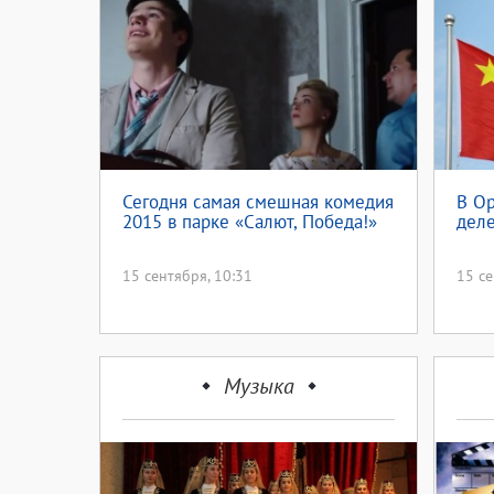
Сегодня самая смешная комедия
В Ор
2015 в парке «Салют, Победа!»
деле
15 сентября, 10:31
15 се
Музыка