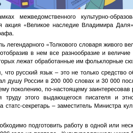
ах межведомственного культурно-образов
я акция «Великое наследие Владимира Даля»
рафа.
ь легендарного «Толкового словаря живого вел
отобразив в нем все разнообразие и величие 
которых лежат обработанные им фольклорные сю
 что русский язык – это не только средство 
рал душу России в 200 000 словах и 30 000 пос
ему поколению, по-настоящему заинтересовав
я труду этого выдающегося писателя и этн
а статс-секретарь – заместитель Министра к
обходимо подготовить работу в одной или не