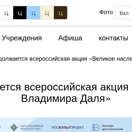
Фото
Ц
Ц
Ц
Ц
Ц
Вкл
Учреждения
Афиша
контакты
должается всероссийская акция «Великое нас
ется всероссийская акция
Владимира Даля»