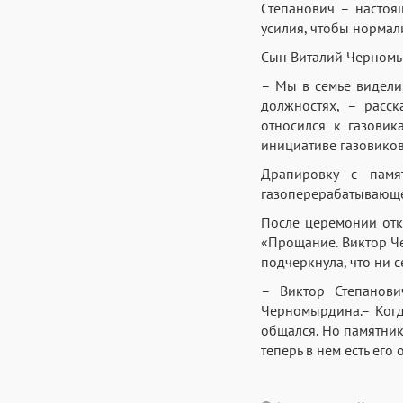
Степанович – настоя
усилия, чтобы нормали
Сын Виталий Черномы
– Мы в семье видели
должностях, – расск
относился к газовик
инициативе газовиков
Драпировку с памя
газоперерабатывающе
После церемонии отк
«Прощание. Виктор Че
подчеркнула, что ни с
– Виктор Степанови
Черномырдина.– Когда
общался. Но памятник
теперь в нем есть его 