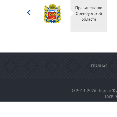
Министерство
Правител
культуры
Оренбур
Российской
облас
федерации
ГЛАВНАЯ
© 2013-2026 Портал "Ку
ГАУК "