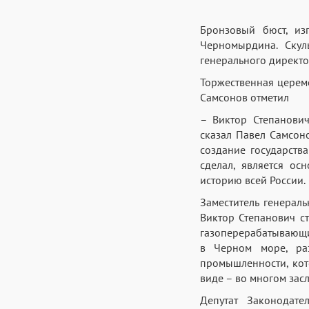
Бронзовый бюст, из
Черномырдина. Скул
генерального директ
Торжественная церем
Самсонов отметил
– Виктор Степанови
сказал Павел Самсон
создание государства
сделал, является ос
историю всей России.
Заместитель генерал
Виктор Степанович с
газоперерабатывающи
в Черном море, раз
промышленности, кото
виде – во многом зас
Депутат Законодате