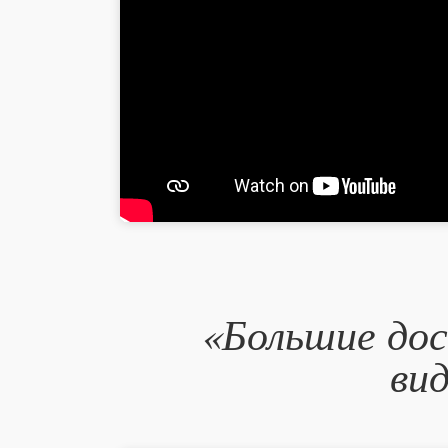
«Большие до
ви