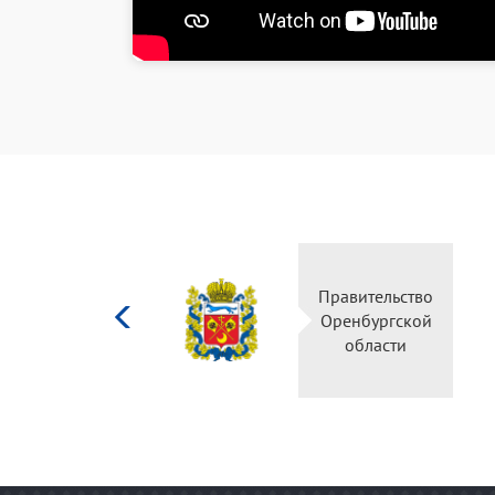
Министерство
культуры
Российской
федерации