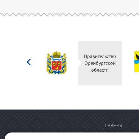
Министерство
Правительство
культуры
Оренбургской
Российской
области
федерации
ГЛАВНАЯ