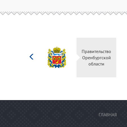
Министерство
Правительство
культуры
Оренбургской
Российской
области
федерации
ГЛАВНАЯ