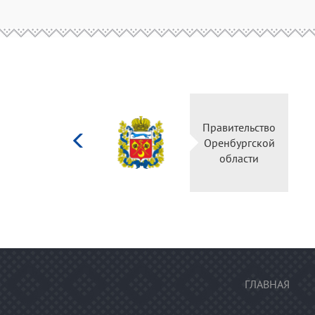
Министерство
Правительство
культуры
Оренбургской
Российской
области
федерации
ГЛАВНАЯ