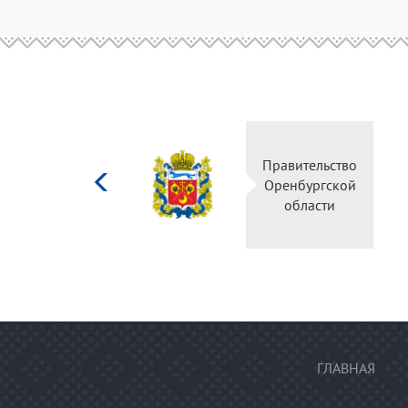
Министерство
Правительство
культуры
Оренбургской
Российской
области
федерации
ГЛАВНАЯ