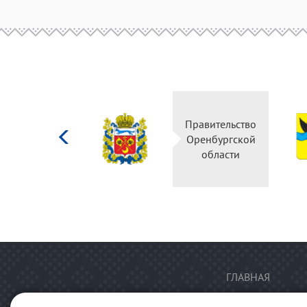
Министерство
Правительство
культуры
Оренбургской
Российской
области
федерации
ГЛАВНАЯ