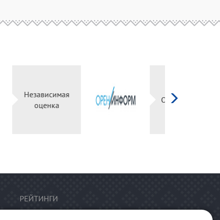
исимая
Оренинформ
енка
РЕЙТИНГИ