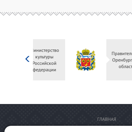
Министерство
Правительство
культуры
Оренбургской
Российской
области
федерации
ГЛАВНАЯ