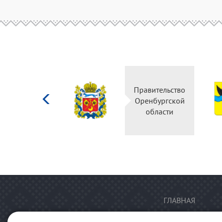
Министерство
Правительство
культуры
Оренбургской
Российской
области
федерации
ГЛАВНАЯ