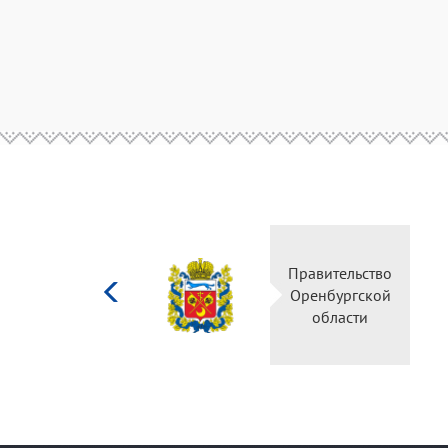
Министерство
Правител
культуры
Оренбур
Российской
облас
федерации