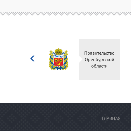
Министерство
Правительс
культуры
Оренбургск
Российской
области
федерации
ГЛАВНАЯ