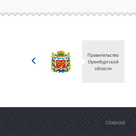
Министерство
Правительс
культуры
Оренбургск
Российской
области
федерации
ГЛАВНАЯ